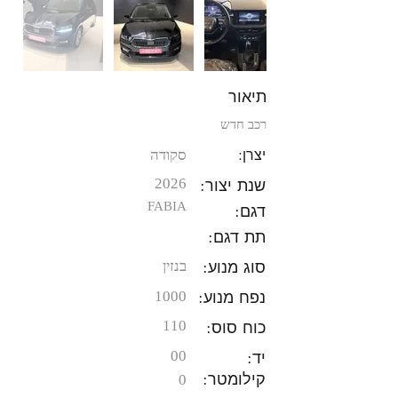
תיאור
רכב חדש
יצרן:
סקודה
שנת יצור:
2026
FABIA
דגם:
תת דגם:
סוג מנוע:
בנזין
נפח מנוע:
1000
כוח סוס:
110
יד:
00
קילומטר:
0