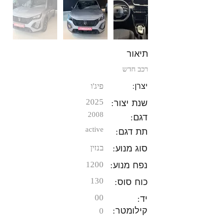
תיאור
רכב חדש
יצרן:
פיג'ו
שנת יצור:
2025
2008
דגם:
תת דגם:
active
סוג מנוע:
בנזין
נפח מנוע:
1200
כוח סוס:
130
יד:
00
קילומטר:
0